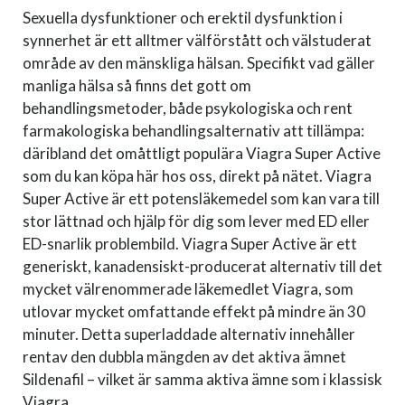
Sexuella dysfunktioner och erektil dysfunktion i
synnerhet är ett alltmer välförstått och välstuderat
område av den mänskliga hälsan. Specifikt vad gäller
manliga hälsa så finns det gott om
behandlingsmetoder, både psykologiska och rent
farmakologiska behandlingsalternativ att tillämpa:
däribland det omåttligt populära Viagra Super Active
som du kan köpa här hos oss, direkt på nätet. Viagra
Super Active är ett potensläkemedel som kan vara till
stor lättnad och hjälp för dig som lever med ED eller
ED-snarlik problembild. Viagra Super Active är ett
generiskt, kanadensiskt-producerat alternativ till det
mycket välrenommerade läkemedlet Viagra, som
utlovar mycket omfattande effekt på mindre än 30
minuter. Detta superladdade alternativ innehåller
rentav den dubbla mängden av det aktiva ämnet
Sildenafil – vilket är samma aktiva ämne som i klassisk
Viagra.