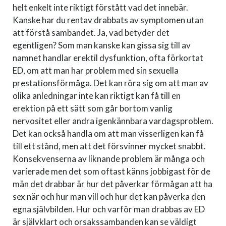
helt enkelt inte riktigt förstått vad det innebär.
Kanske har du rentav drabbats av symptomen utan
att förstå sambandet. Ja, vad betyder det
egentligen? Som man kanske kan gissa sig till av
namnet handlar erektil dysfunktion, ofta förkortat
ED, om att man har problem med sin sexuella
prestationsförmåga. Det kan röra sig om att man av
olika anledningar inte kan riktigt kan få till en
erektion på ett sätt som går bortom vanlig
nervositet eller andra igenkännbara vardagsproblem.
Det kan också handla om att man visserligen kan få
till ett stånd, men att det försvinner mycket snabbt.
Konsekvenserna av liknande problem är många och
varierade men det som oftast känns jobbigast för de
män det drabbar är hur det påverkar förmågan att ha
sex när och hur man vill och hur det kan påverka den
egna självbilden. Hur och varför man drabbas av ED
är självklart och orsakssambanden kan se väldigt