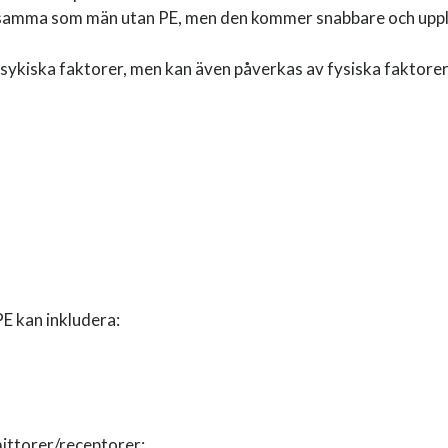
ensamma som män utan PE, men den kommer snabbare och upple
å psykiska faktorer, men kan även påverkas av fysiska faktore
PE kan inkludera:
ittorer/receptorer;