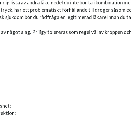
ig lista av andra läkemedel du inte bör ta i kombination med
dtryck, har ett problematiskt förhållande till droger såsom ec
kisk sjukdom bör du rådfråga en legitimerad läkare innan du tar
av något slag. Priligy tolereras som regel väl av kroppen och
öshet;
rektion;