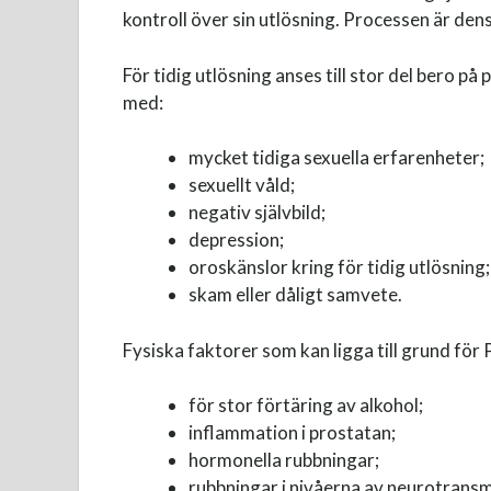
kontroll över sin utlösning. Processen är d
För tidig utlösning anses till stor del bero p
med:
mycket tidiga sexuella erfarenheter;
sexuellt våld;
negativ självbild;
depression;
oroskänslor kring för tidig utlösning;
skam eller dåligt samvete.
Fysiska faktorer som kan ligga till grund för 
för stor förtäring av alkohol;
inflammation i prostatan;
hormonella rubbningar;
rubbningar i nivåerna av neurotransm