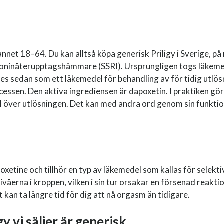
pannet 18–64. Du kan alltså köpa generisk Priligy i Sverige, på 
otoninåterupptagshämmare (SSRI). Ursprungligen togs läkeme
s sedan som ett läkemedel för behandling av för tidig utlös
ssen. Den aktiva ingrediensen är dapoxetin. I praktiken gör Pr
l över utlösningen. Det kan med andra ord genom sin funktio
apoxetine och tillhör en typ av läkemedel som kallas för sel
åerna i kroppen, vilken i sin tur orsakar en försenad reaktio
 kan ta längre tid för dig att nå orgasm än tidigare.
y vi säljer är generisk