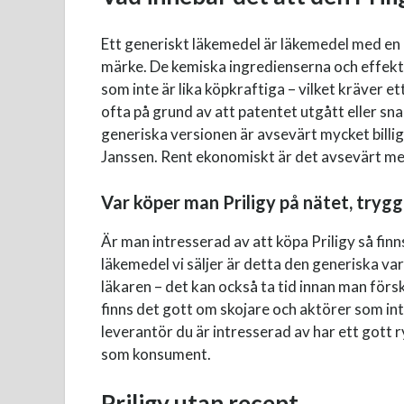
Ett generiskt läkemedel är läkemedel med en
märke. De kemiska ingredienserna och effekte
som inte är lika köpkraftiga – vilket kräver 
ofta på grund av att patentet utgått eller sna
generiska versionen är avsevärt mycket bill
Janssen. Rent ekonomiskt är det avsevärt mer 
Var köper man Priligy på nätet, trygg
Är man intresserad av att köpa Priligy så fin
läkemedel vi säljer är detta den generiska var
läkaren – det kan också ta tid innan man förs
finns det gott om skojare och aktörer som int
leverantör du är intresserad av har ett gott r
som konsument.
Priligy utan recept