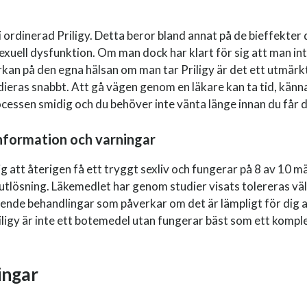
li ordinerad Priligy. Detta beror bland annat på de bieffekter 
exuell dysfunktion. Om man dock har klart för sig att man inte
an på den egna hälsan om man tar Priligy är det ett utmärkt 
edieras snabbt. Att gå vägen genom en läkare kan ta tid, känna
rocessen smidig och du behöver inte vänta länge innan du får d
 information och varningar
ig att återigen få ett tryggt sexliv och fungerar på 8 av 10 m
r utlösning. Läkemedlet har genom studier visats tolereras vä
ende behandlingar som påverkar om det är lämpligt för dig att 
riligy är inte ett botemedel utan fungerar bäst som ett kom
ingar