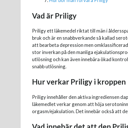
Hur bör man förvara Priligy
Vad är Priligy
Priligy ett läkemedel riktat till män i ålderss
bruk och är en snabbverkande så kallad ser
att bearbeta depression men omklassificerade
stor inverkan på den manliga ejakulationsproce
utlösning och kan även innebära ökad kontrol
snabb utlösning.
Hur verkar Priligy i kroppen
Priligy innehåller den aktiva ingrediensen d
läkemedlet verkar genom att höja serotoninniv
orgasm/ejakulation. Det innebär också att det
Vad innebär det att den Prilig