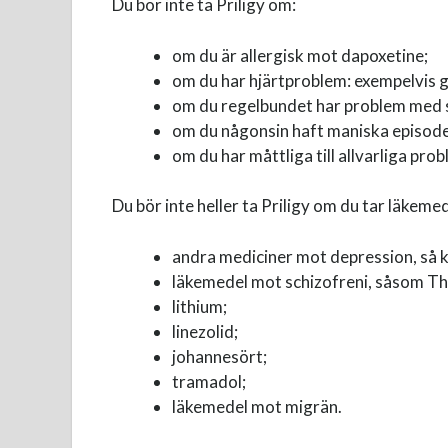
Du bör inte ta Priligy om:
om du är allergisk mot dapoxetine;
om du har hjärtproblem: exempelvis g
om du regelbundet har problem med 
om du någonsin haft maniska episoder
om du har måttliga till allvarliga pro
Du bör inte heller ta Priligy om du tar läkemed
andra mediciner mot depression, så
läkemedel mot schizofreni, såsom Th
lithium;
linezolid;
johannesört;
tramadol;
läkemedel mot migrän.