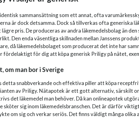
 identisk sammansättning som ett annat, ofta varumärkessky
rna är dock detsamma. Dock så tillverkas ofta generiska läk
ett lägre pris. De produceras av andra läkemedelsbolag än de
rlikt. Den enda väsentliga skillnaden mellan Janssens produkt
igare, då läkemedelsbolaget som producerat det inte har sam
fördelaktigt för dig att köpa generisk Priligy på nätet, exe
t, om man bor i Sverige
ns detta snabbverkande och effektiva piller att köpa receptfr
ianten av Priligy. Nätapotek är ett gott alternativ, särskilt o
krivs det läkemedel man behöver. Då kan onlineapotek utgöra 
e sköter sig inom läkemedelsbranschen. Det är därför viktigt
ykte om sig och verkar seriös. Det finns väldigt många olika al