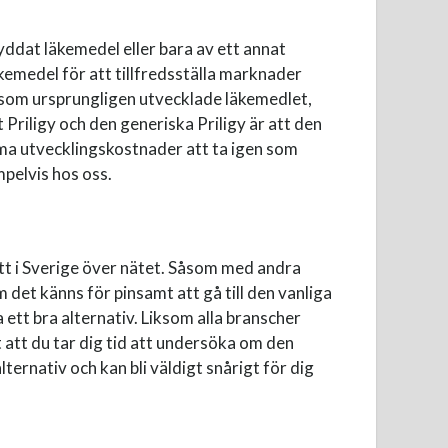
ddat läkemedel eller bara av ett annat
emedel för att tillfredsställa marknader
n som ursprungligen utvecklade läkemedlet,
 Priligy och den generiska Priligy är att den
ma utvecklingskostnader att ta igen som
mpelvis hos oss.
itt i Sverige över nätet. Såsom med andra
m det känns för pinsamt att gå till den vanliga
ett bra alternativ. Liksom alla branscher
 att du tar dig tid att undersöka om den
ternativ och kan bli väldigt snårigt för dig