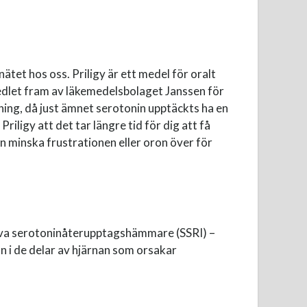
nätet hos oss. Priligy är ett medel för oralt
dlet fram av läkemedelsbolaget Janssen för
ning, då just ämnet serotonin upptäckts ha en
iligy att det tar längre tid för dig att få
n minska frustrationen eller oron över för
ektiva serotoninåterupptagshämmare (SSRI) –
n i de delar av hjärnan som orsakar