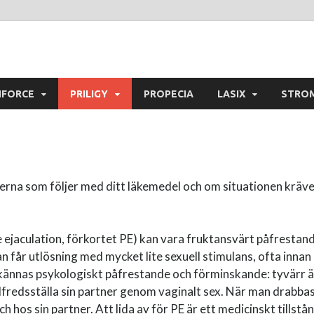
NFORCE
PRILIGY
PROPECIA
LASIX
STRO
erna som följer med ditt läkemedel och om situationen kräve
ure ejaculation, förkortet PE) kan vara fruktansvärt påfresta
man får utlösning med mycket lite sexuell stimulans, ofta innan
 kännas psykologiskt påfrestande och förminskande: tyvärr 
llfredsställa sin partner genom vaginalt sex. När man drabbas
och hos sin partner. Att lida av för PE är ett medicinskt tills