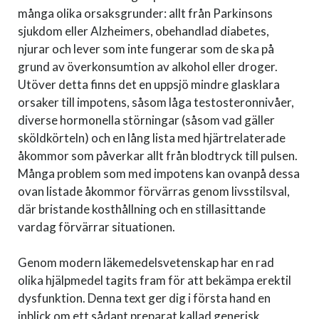
många olika orsaksgrunder: allt från Parkinsons
sjukdom eller Alzheimers, obehandlad diabetes,
njurar och lever som inte fungerar som de ska på
grund av överkonsumtion av alkohol eller droger.
Utöver detta finns det en uppsjö mindre glasklara
orsaker till impotens, såsom låga testosteronnivåer,
diverse hormonella störningar (såsom vad gäller
sköldkörteln) och en lång lista med hjärtrelaterade
åkommor som påverkar allt från blodtryck till pulsen.
Många problem som med impotens kan ovanpå dessa
ovan listade åkommor förvärras genom livsstilsval,
där bristande kosthållning och en stillasittande
vardag förvärrar situationen.
Genom modern läkemedelsvetenskap har en rad
olika hjälpmedel tagits fram för att bekämpa erektil
dysfunktion. Denna text ger dig i första hand en
inblick om ett sådant preparat kallad generisk