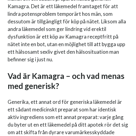
Kamagra. Det är ett läkemedel framtaget för att
lindra potensproblem temporärt hos män, som
dessutom är tillgängligt för köp på nätet. Liksom alla
andra läkemedel som ger lindring vid erektil
dysfunktion är ett köp av Kamagra receptfritt på
nätet inte en bot, utan en möjlighet till att bygga upp
ett hälsosamt sexliv givet den hälsosituation man
befinner sig i just nu.
Vad är Kamagra – och vad menas
med generisk?
Generika, ett annat ord för generiska läkemedel är
ett sådant medicinskt preparat som har identisk
aktiv ingrediens som ett annat preparat: varje gång
du byter ut en ett läkemedel på ditt apotek rör det sig
om att skifta från dyrare varumärkesskyddade