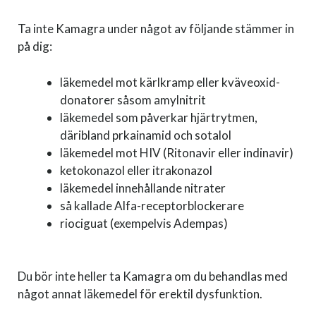
Ta inte Kamagra under något av följande stämmer in
på dig:
läkemedel mot kärlkramp eller kväveoxid-
donatorer såsom amylnitrit
läkemedel som påverkar hjärtrytmen,
däribland prkainamid och sotalol
läkemedel mot HIV (Ritonavir eller indinavir)
ketokonazol eller itrakonazol
läkemedel innehållande nitrater
så kallade Alfa-receptorblockerare
riociguat (exempelvis Adempas)
Du bör inte heller ta Kamagra om du behandlas med
något annat läkemedel för erektil dysfunktion.