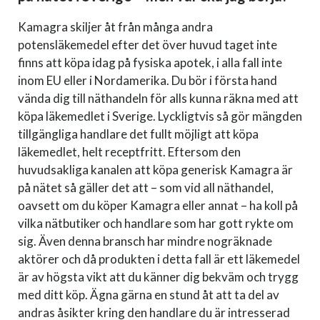
Kamagra skiljer åt från många andra
potensläkemedel efter det över huvud taget inte
finns att köpa idag på fysiska apotek, i alla fall inte
inom EU eller i Nordamerika. Du bör i första hand
vända dig till näthandeln för alls kunna räkna med att
köpa läkemedlet i Sverige. Lyckligtvis så gör mängden
tillgängliga handlare det fullt möjligt att köpa
läkemedlet, helt receptfritt. Eftersom den
huvudsakliga kanalen att köpa generisk Kamagra är
på nätet så gäller det att – som vid all näthandel,
oavsett om du köper Kamagra eller annat – ha koll på
vilka nätbutiker och handlare som har gott rykte om
sig. Även denna bransch har mindre nogräknade
aktörer och då produkten i detta fall är ett läkemedel
är av högsta vikt att du känner dig bekväm och trygg
med ditt köp. Ägna gärna en stund åt att ta del av
andras åsikter kring den handlare du är intresserad