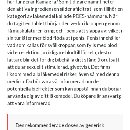
hur fungerar Kamagra? Som tidigare nämnt heter
den aktiva ingrediensen sildenafilcitrat, som tillhör en
kategori av läkemedel kallade PDE5-hämmare. När
du tagit en tablett börjar den verka i kroppen genom
få muskulaturen kring och i penis att slappa av: vilket i
sin tur låter mer blod flöda ut i penis. Penis innehåller
vad som kallas för svällkroppar, som fylls med blod
vid en erektion: ju rikligare blodtillförseln, desto
lättare blir det för dig bibehålla ditt stånd (förutsatt
att du är sexuellt stimulerad, givetvis). Det finns
liksom med alla läkemedel risker, även så med denna
medicin. Du bör vara väl informerad om de
potentiella bieffekter som kan uppstå innan du börjar
använda dig av ditt läkemedel. Du köpare är ansvarig
att vara informerad
Den rekommenderade dosen av generisk