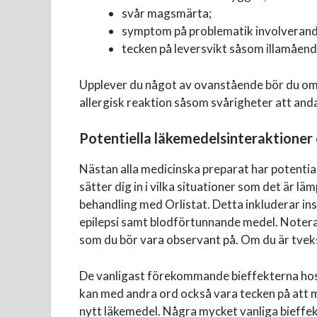
svår magsmärta;
symptom på problematik involverande
tecken på leversvikt såsom illamåend
Upplever du något av ovanstående bör du omgå
allergisk reaktion såsom svårigheter att anda
Potentiella läkemedelsinteraktioner
Nästan alla medicinska preparat har potential
sätter dig in i vilka situationer som det är l
behandling med Orlistat. Detta inkluderar in
epilepsi samt blodförtunnande medel. Notera a
som du bör vara observant på. Om du är tvek
De vanligast förekommande bieffekterna hos
kan med andra ord också vara tecken på att me
nytt läkemedel. Några mycket vanliga bieffek