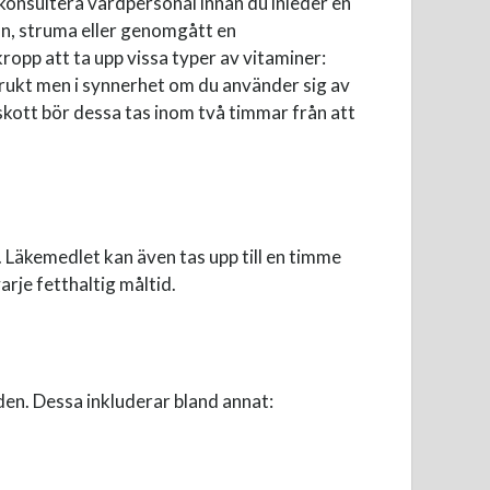
konsultera vårdpersonal innan du inleder en
an, struma eller genomgått en
ropp att ta upp vissa typer av vitaminer:
h frukt men i synnerhet om du använder sig av
illskott bör dessa tas inom två timmar från att
. Läkemedlet kan även tas upp till en timme
rje fetthaltig måltid.
den. Dessa inkluderar bland annat: