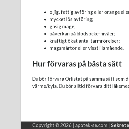
oljig, fettig avföring eller orange ell
mycket lös avföring;
gasig mage;
påverkan på blodsockernivåer;
kraftigt ökat antal tarmrörelser;
magsmärtor eller visst illamående.
Hur förvaras på bästa sätt
Du bör förvara Orlistat på samma sätt som dina
värme/kyla. Du bör alltid förvara ditt läkemed
Copyright © 2026 | apotek-se.com |
Sekrete