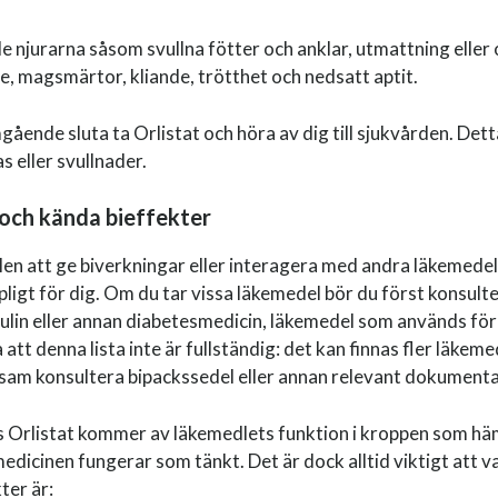
 njurarna såsom svullna fötter och anklar, utmattning eller
e, magsmärtor, kliande, trötthet och nedsatt aptit.
ende sluta ta Orlistat och höra av dig till sjukvården. Det
s eller svullnader.
 och kända bieffekter
en att ge biverkningar eller interagera med andra läkemedel 
ämpligt för dig. Om du tar vissa läkemedel bör du först konsul
sulin eller annan diabetesmedicin, läkemedel som används fö
tt denna lista inte är fullständig: det kan finnas fler läke
sam konsultera bipackssedel eller annan relevant dokumenta
 Orlistat kommer av läkemedlets funktion i kroppen som hä
dicinen fungerar som tänkt. Det är dock alltid viktigt att v
ter är: