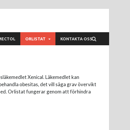
MECTOL
ORLISTAT
KONTAKTA OSS
kesläkemedlet Xenical. Läkemedlet kan
 behandla obesitas, det vill säga grav övervikt
t ned. Orlistat fungerar genom att förhindra