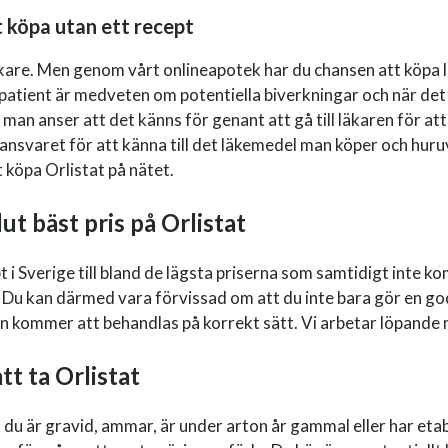
t köpa utan ett recept
läkare. Men genom vårt onlineapotek har du chansen att köpa l
tient är medveten om potentiella biverkningar och när det ä
an anser att det känns för genant att gå till läkaren för att f
har ansvaret för att känna till det läkemedel man köper och hur
 köpa Orlistat på nätet.
lut bäst pris på Orlistat
pt i Sverige till bland de lägsta priserna som samtidigt inte
Du kan därmed vara förvissad om att du inte bara gör en go
n kommer att behandlas på korrekt sätt. Vi arbetar löpande m
tt ta Orlistat
m du är gravid, ammar, är under arton år gammal eller har e