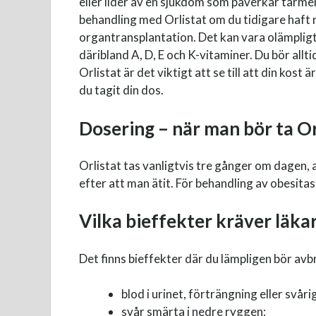
eller lider av en sjukdom som påverkar tarmen
behandling med Orlistat om du tidigare haft 
organtransplantation. Det kan vara olämpligt 
däribland A, D, E och K-vitaminer. Du bör allti
Orlistat är det viktigt att se till att din kost
du tagit din dos.
Dosering – när man bör ta Or
Orlistat tas vanligtvis tre gånger om dagen, 
efter att man ätit. För behandling av obesit
Vilka bieffekter kräver läk
Det finns bieffekter där du lämpligen bör av
blod i urinet, förträngning eller svåri
svår smärta i nedre ryggen;