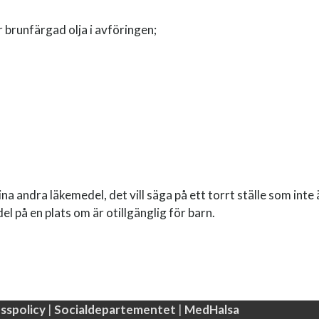
er brunfärgad olja i avföringen;
 andra läkemedel, det vill säga på ett torrt ställe som inte ä
el på en plats om är otillgänglig för barn.
sspolicy
|
Social­departementet
|
MedHalsa