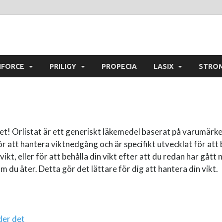
NFORCE
PRILIGY
PROPECIA
LASIX
STRO
ätet! Orlistat är ett generiskt läkemedel baserat på varumär
 för att hantera viktnedgång och är specifikt utvecklat för att
vikt, eller för att behålla din vikt efter att du redan har gåt
om du äter. Detta gör det lättare för dig att hantera din vikt.
der det