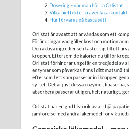
Dosering – när man bör ta Orlistat
Vilka bieffekter kräver läkarkontakt
Hur förvaras på bästa sätt
Orlistat är avsett att användas som ett komple
Förändringar vad gäller kost och motion är me
Den aktiva ingrediensen fäster sig till ett ur
kroppen. Eftersom de kalorier du tillför krop
Orlistat förhindrar ungefär en tredjedel av al
enzymer som påverkas finns i ditt matsmältnin
eftersom fett som passerar in i kroppen genom 
syftet. Det är just dessa enzymer, lipaserna, 
absorbera passerar ut igen, helt naturligt, g
Orlistat har en god historik av att hjälpa pat
jämförelse med andra läkemedel för viktnedgån