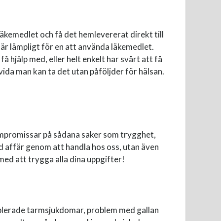
äkemedlet och få det hemlevererat direkt till
r lämpligt för en att använda läkemedlet.
å hjälp med, eller helt enkelt har svårt att få
uvida man kan ta det utan påföljder för hälsan.
 kompromissar på sådana saker som trygghet,
d affär genom att handla hos oss, utan även
ed att trygga alla dina uppgifter!
tablerade tarmsjukdomar, problem med gallan