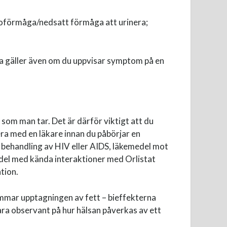
 oförmåga/nedsatt förmåga att urinera;
ta gäller även om du uppvisar symptom på en
som man tar. Det är därför viktigt att du
tera med en läkare innan du påbörjar en
r behandling av HIV eller AIDS, läkemedel mot
medel med kända interaktioner med Orlistat
tion.
mmar upptagningen av fett – bieffekterna
ara observant på hur hälsan påverkas av ett