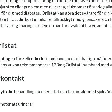
s förmåga att uppta näring ur föda. Du bör även potentiellt 
njursten eller problem med njurarna, sjukdomar rörande gall
för dig med diabetes. Orlistat kan göra det svårare för din k
d se till att din kost innehåller tillräckligt med grönsaker oc
 är tillräckligt näringsrik. Om du har för avsikt att ta vitamint
listat
antingen före eller direkt i samband med fetthaltiga måltider
as hos vuxna rekommenderas 120mg Orlistat i samband med va
arkontakt
bryta din behandling med Orlistat och ta kontakt med sjukvår
gheter att urinera;