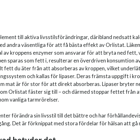
ment till aktiva livsstilsförändringar, däribland nedsatt kal
d andra väsentliga för att få bästa effekt av Orlistat. Läke
val av kroppens enzymer som ansvarar för att bryta ned fett, vi
pen sparas som fett i, resulterar en överdriven konsumtion av
lt fett du äter från att absorberas av kroppen, vilket underlät
gssystem och kallas för lipaser. Deras främsta uppgift i krop
mat är för stor för att direkt absorberas. Lipaser bryter ned
som Orlistat fäster sig till – och därmed stoppar fettet från 
enom vanliga tarmrörelser.
ienter förändra sin livsstil till det bättre och har förhålland
g. Det är förknippat med stora fördelar för hälsan att gå ne