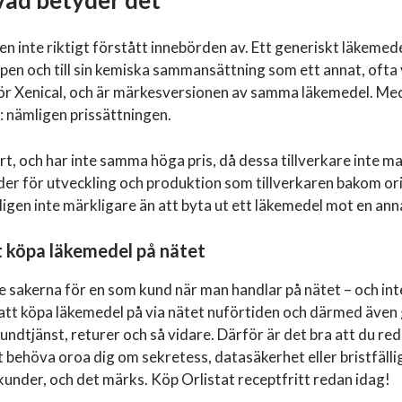
vad betyder det
n inte riktigt förstått innebörden av. Ett generiskt läkemede
oppen och till sin kemiska sammansättning som ett annat, of
 för Xenical, och är märkesversionen av samma läkemedel. Med
: nämligen prissättningen.
t, och har inte samma höga pris, då dessa tillverkare inte m
er för utveckling och produktion som tillverkaren bakom ori
igen inte märkligare än att byta ut ett läkemedel mot en anna
t köpa läkemedel på nätet
e sakerna för en som kund när man handlar på nätet – och inte
att köpa läkemedel på via nätet nuförtiden och därmed även 
 kundtjänst, returer och så vidare. Därför är det bra att du re
 behöva oroa dig om sekretess, datasäkerhet eller bristfälliga
 kunder, och det märks. Köp Orlistat receptfritt redan idag!