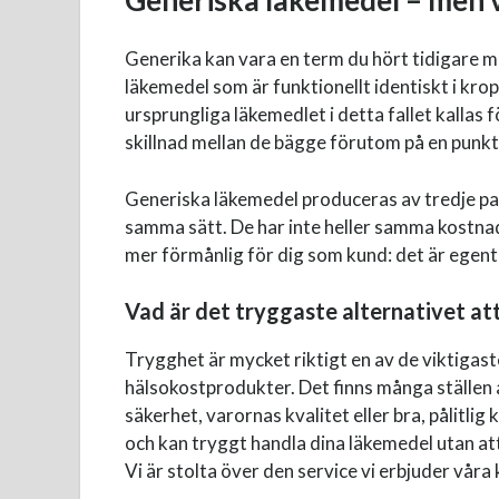
Generiska läkemedel – men 
Generika kan vara en term du hört tidigare me
läkemedel som är funktionellt identiskt i kr
ursprungliga läkemedlet i detta fallet kallas
skillnad mellan de bägge förutom på en punkt
Generiska läkemedel produceras av tredje par
samma sätt. De har inte heller samma kostnad
mer förmånlig för dig som kund: det är egentl
Vad är det tryggaste alternativet at
Trygghet är mycket riktigt en av de viktigast
hälsokostprodukter. Det finns många ställen 
säkerhet, varornas kvalitet eller bra, pålitlig
och kan tryggt handla dina läkemedel utan att
Vi är stolta över den service vi erbjuder våra