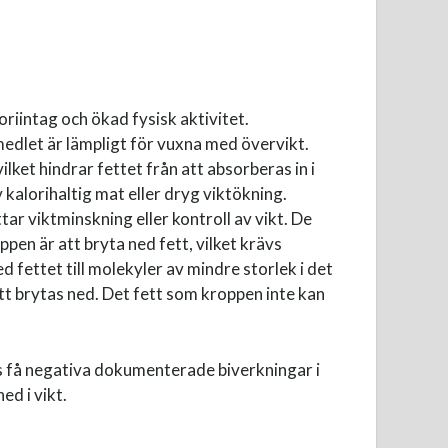
oriintag och ökad fysisk aktivitet.
medlet är lämpligt för vuxna med övervikt.
lket hindrar fettet från att absorberas in i
 kalorihaltig mat eller dryg viktökning.
tar viktminskning eller kontroll av vikt. De
pen är att bryta ned fett, vilket krävs
 fettet till molekyler av mindre storlek i det
att brytas ned. Det fett som kroppen inte kan
evis få negativa dokumenterade biverkningar i
d i vikt.